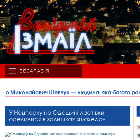
БЕСАРАБІЯ
дина, яка багато років свого життя присвятила спор
У Нацпарку на Одещині ластівки
оселилися в залишках «шахеда»
В
В