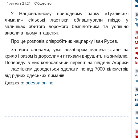
п
4 липня в 21:21
Общество
с
У Національному природному парку «Тузлівські
В
п
лимани» сільські ластівки облаштували гніздо у
п
залишках збитого ворожого безпілотника та успішно
вивели в ньому пташенят.
В
в
Про це розповів співробітник нацпарку Іван Русєв.
М
я
За його словами, уже незабаром малеча стане на
п
крило і разом із дорослими птахами вирушить на зимівлю.
т
Попереду в них колосальний переліт на південь Африки
І
— ластівкам доведеться здолати понад 7000 кілометрів
В
від рідних одеських лиманів.
У
п
Джерело:
odessa.online
В
з
в
ш
В
п
д
В
п