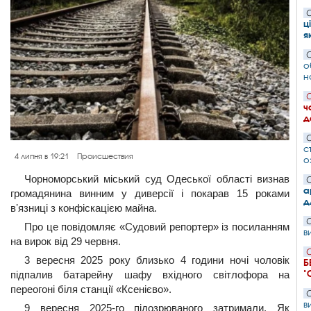
С
ц
я
С
о
н
С
ч
д
С
с
4 липня в 19:21
Происшествия
о
Чорноморський міський суд Одеської області визнав
С
а
громадянина винним у диверсії і покарав 15 роками
д
вʼязниці з конфіскацією майна.
С
Про це повідомляє «Судовий репортер» із посиланням
в
на вирок від 29 червня.
С
3 вересня 2025 року близько 4 години ночі чоловік
Б
"
підпалив батарейну шафу вхідного світлофора на
переогоні біля станції «Ксенієво».
С
в
9 вересня 2025-го підозрюваного затримали. Як