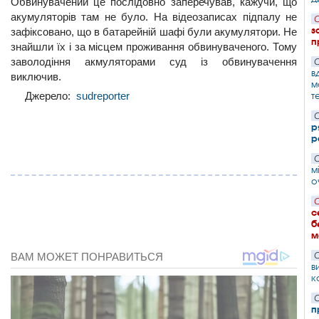
Обвинувачений це послідовно заперечував, кажучи, що
акумуляторів там не було. На відеозаписах підпалу не
С
з
зафіксовано, що в батарейній шафі були акумулятори. Не
п
знайшли їх і за місцем проживання обвинуваченого. Тому
заволодіння акмуляторами суд із обвинувачення
С
в
виключив.
м
т
Джерело:
sudreporter
С
р
р
С
м
о
С
с
б
м
С
в
к
С
п