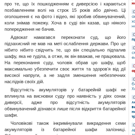
н
про те, що їх пошкодженням є диверсією і караються
позбавленням волі на строк 15 років або двічно. Ці
С
а
оголошення є на фото і відео, які зробив обвинувачений,
х
коли знімав пожежу. Хоча в суді він казав, що ніякого
н
попередження не бачив.
С
Адвокат намагався переконати суд, що його
п
підзахисний не мав на меті ослаблення держави. Про це
С
нібито нібито свідчить те, що він спеціально підпалив
с
шафу, яка не гуділа, а отже, як він вважав, не працювала.
е
На переконання суду, чоловік обрав цю шафу, щоб
С
максимально убезпечити своє життя та здоровʼя від дії
о
високої напруги, а не задля зменшення небезпечних
С
наслідків своїх дій.
б
Х
Відсутність акумуляторів у батарейній шафі не
вплинула на висновки суду про наявність у діях ознак
С
л
диверсії, адже про відсутність акумуляторів
в
обвинувачений дізнався лише після відкриття батарейної
н
шафи.
т
Чоловікові також інкримінували викрадення семи
С
акумуляторів із батарейної шафи залізниці.
д
д