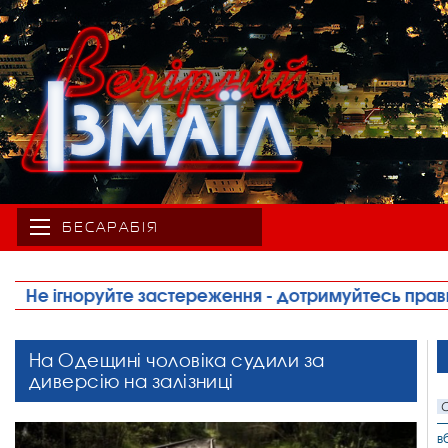
БЕСАРАБІЯ
•
В Ізмаїлі троє чоловіків постануть перед суд
На Одещині чоловіка судили за
диверсію на залізниці
С
—
в