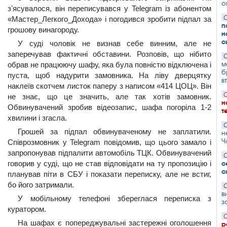
о
зʼясувалося, він переписувався у Telegram із абонентом
С
«Мастер_Легкого_Дохода» і погодився зробити підпал за
п
грошову винагороду.
н
с
У суді чоловік не визнав себе винним, але не
заперечував фактичні обставини. Розповів, що нібито
С
м
обрав не працюючу шафу, яка була повністю відключена і
б
пуста, щоб надурити замовника. На ліву дверцятку
в
наклеїв скотчем листок паперу з написом «414 ЦОЦ». Він
С
не знає, що це значить, але так хотів замовник.
н
Обвинувачений зробив відеозапис, шафа погоріла 1-2
т
хвилини і згасла.
С
Грошей за підпал обвинуваченому не заплатили.
н
Ч
Співрозмовник у Telegram повідомив, що цього замало і
запропонував підпалити автомобіль ТЦК. Обвинувачений
С
с
говорив у суді, що не став відповідати на ту пропозицію і
с
планував піти в СБУ і показати переписку, але не встиг,
бо його затримали.
С
в
У мобільному телефоні збереглася переписка з
з
куратором.
С
На шафах є попереджувальні застережні оголошення
р