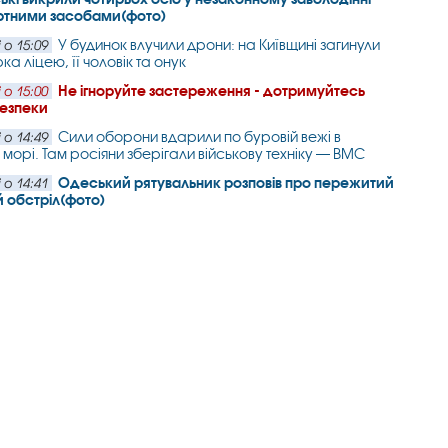
ртними засобами(фото)
У будинок влучили дрони: на Київщині загинули
 о 15:09
а ліцею, її чоловік та онук
Не ігноруйте застереження - дотримуйтесь
 о 15:00
безпеки
Сили оборони вдарили по буровій вежі в
 о 14:49
морі. Там росіяни зберігали військову техніку — ВМС
Одеський рятувальник розповів про пережитий
 о 14:41
 обстріл(фото)