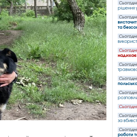
Сьогодні
рішення 
Сьогодні
вистачит
та безсон
Сьогодні
використа
Сьогодні
надихає 
Сьогодні
травмова
Сьогодні
польсько
Сьогодні
розповіл
Сьогодні
Сьогодні
за вбивс
Сьогодні
роботи т