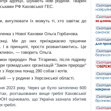
нтрі адопції, шукають нові родини. Тварин
Сьогодні
йськами РФ Каховської ГЕС.
найруйнів
Сьогодні
, вигулювати їх можуть ті, хто завітає до
за дома
Сьогодні
означає
ленка з Нової Каховки Ольга Горбачова.
Сьогодні
онці. Ми до них приїжджаємо трішечки
для про
 І в принципі, просто розвантажитись. Це
Сьогодні
ажливо», — говорить Ольга.
безпілот
акон природи» Яни Тітаренко, після підриву
Сьогодні
ри громадських організацій "Закон природи"
"ОБЕРЕЖ
з Херсона понад 280 собак і котів.
Сьогодні
акторки 
ший — у родини з Херсонської області.
Сьогодні
ня 2023 року. Через це було затоплено 600
накрили 
тах, розташованих вище греблі Каховської
Сьогодні
ОН оцінювало, що Україна зазнала збитків
бронюван
я греблі.
Сьогодні