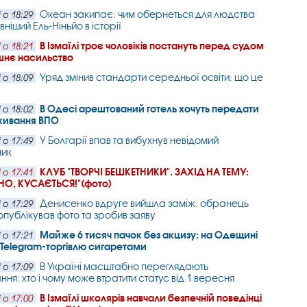
Океан закипає: чим обернеться для людства
 о 18:29
ніший Ель-Ніньйо в історії
В Ізмаїлі троє чоловіків постануть перед судом
 о 18:21
шнє насильство
Уряд змінив стандарти середньої освіти: що це
 о 18:09
В Одесі арештований готель хочуть передати
 о 18:02
живання ВПО
У Болгарії впав та вибухнув невідомий
 о 17:49
ник
КЛУБ "ТВОРЧІ БЕШКЕТНИКИ". ЗАХІД НА ТЕМУ:
 о 17:41
НО, КУСАЄТЬСЯ!"(фото)
Денисенко вдруге вийшла заміж: обранець
 о 17:29
опублікував фото та зробив заяву
Майже 6 тисяч пачок без акцизу: на Одещині
 о 17:21
Telegram-торгівлю сигаретами
В Україні масштабно переглядають
 о 17:09
ня: хто і чому може втратити статус від 1 вересня
В Ізмаїлі школярів навчали безпечній поведінці
 о 17:00