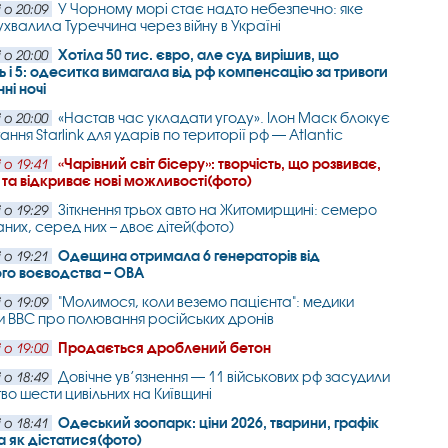
У Чорному морі стає надто небезпечно: яке
 о 20:09
ухвалила Туреччина через війну в Україні
Хотіла 50 тис. євро, але суд вирішив, що
 о 20:00
ь і 5: одеситка вимагала від рф компенсацію за тривоги
ні ночі
«Настав час укладати угоду». Ілон Маск блокує
 о 20:00
ння Starlink для ударів по території рф — Atlantic
«Чарівний світ бісеру»: творчість, що розвиває,
 о 19:41
та відкриває нові можливості(фото)
Зіткнення трьох авто на Житомирщині: семеро
 о 19:29
них, серед них – двоє дітей(фото)
Одещина отримала 6 генераторів від
 о 19:21
го воєводства – ОВА
"Молимося, коли веземо пацієнта": медики
 о 19:09
и BBC про полювання російських дронів
Продається дроблений бетон
 о 19:00
Довічне ув’язнення — 11 військових рф засудили
 о 18:49
тво шести цивільних на Київщині
Одеський зоопарк: ціни 2026, тварини, графік
 о 18:41
а як дістатися(фото)