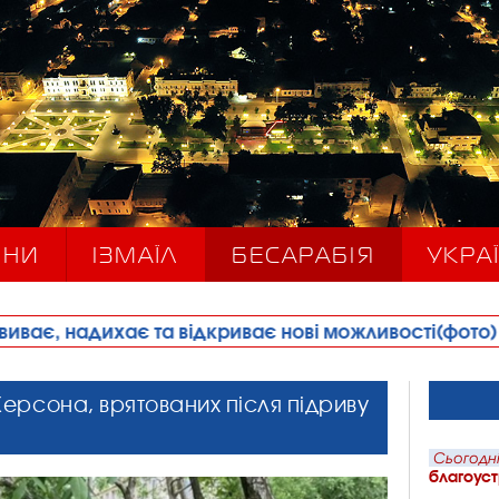
ИНИ
ІЗМАЇЛ
БЕСАРАБІЯ
УКРАЇ
та відкриває нові можливості(фото)
•
Продається
Херсона, врятованих після підриву
Сьогодні
благоуст