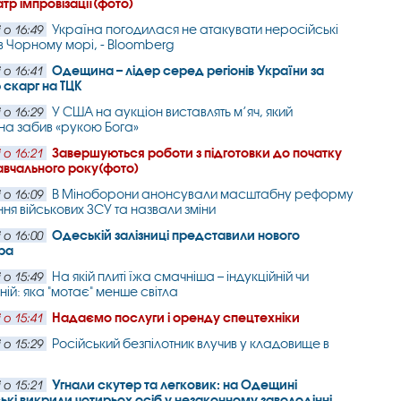
атр імпровізації(фото)
Україна погодилася не атакувати неросійські
 о 16:49
в Чорному морі, - Bloomberg
Одещина – лідер серед регіонів України за
 о 16:41
ю скарг на ТЦК
У США на аукціон виставлять м’яч, який
 о 16:29
а забив «рукою Бога»
Завершуються роботи з підготовки до початку
 о 16:21
авчального року(фото)
В Міноборони анонсували масштабну реформу
 о 16:09
ня військових ЗСУ та назвали зміни
Одеській залізниці представили нового
 о 16:00
ра
На якій плиті їжа смачніша – індукційній чи
 о 15:49
ній: яка "мотає" менше світла
Надаємо послуги і оренду спецтехніки
 о 15:41
Російський безпілотник влучив у кладовище в
 о 15:29
Угнали скутер та легковик: на Одещині
 о 15:21
ькі викрили чотирьох осіб у незаконному заволодінні