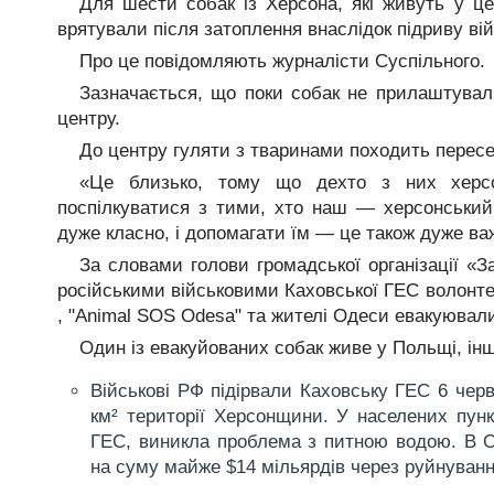
Для шести собак із Херсона, які живуть у це
врятували після затоплення внаслідок підриву ві
Про це повідомляють журналісти Суспільного.
Зазначається, що поки собак не прилаштували
центру.
До центру гуляти з тваринами походить пересе
«Це близько, тому що дехто з них херс
поспілкуватися з тими, хто наш — херсонський.
дуже класно, і допомагати їм — це також дуже в
За словами голови громадської організації «З
російськими військовими Каховської ГЕС волонте
, "Animal SOS Odesa" та жителі Одеси евакуювали 
Один із евакуйованих собак живе у Польщі, ін
Військові РФ підірвали Каховську ГЕС 6 черв
км² території Херсонщини. У населених пунк
ГЕС, виникла проблема з питною водою. В О
на суму майже $14 мільярдів через руйнуванн