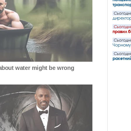
транспо
Сьогодні
директорк
Сьогодні
правил 
Сьогодні
Чорному 
Сьогодні
ракетний