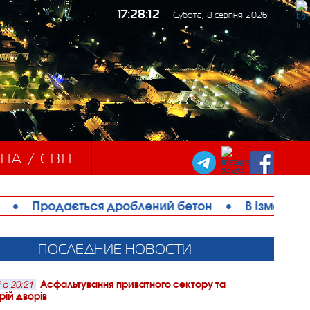
17:28:14
Субота, 8 серпня 2026
НА / СВІТ
 дроблений бетон
•
В Ізмаїлі троє чоловіків по
ПОСЛЕДНИЕ НОВОСТИ
Асфальтування приватного сектору та
 о 20:21
рій дворів