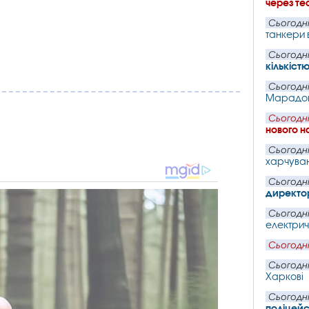
через те
Сьогодні
танкери 
Сьогодні
кількіст
Сьогодні
Марадон
Сьогодні
нового н
Сьогодні
харчуван
Сьогодні
директо
Сьогодні
електрич
Сьогодні
Сьогодні
Харкові
Сьогодні
поліцейс