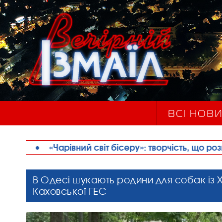
ВСІ НОВ
вний світ бісеру»: творчість, що розвиває, надихає 
В Одесі шукають родини для собак із 
Каховської ГЕС