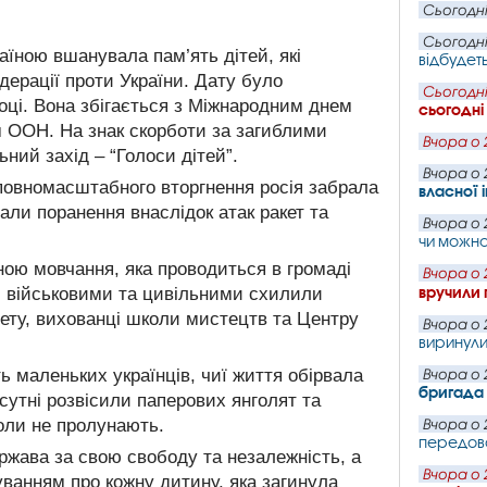
Сьогодні
Сьогодні
раїною вшанувала пам’ять дітей, які
відбудет
едерації проти України. Дату було
Сьогодні
оці. Вона збігається з Міжнародним днем
сьогодні
м ООН. На знак скорботи за загиблими
Вчора о 
ний захід – “Голоси дітей”.
Вчора о 
повномасштабного вторгнення росія забрала
власної 
али поранення внаслідок атак ракет та
Вчора о 
чи можна
ою мовчання, яка проводиться в громаді
Вчора о 
вручили 
и військовими та цивільними схилили
тету, вихованці школи мистецтв та Центру
Вчора о 
виринули
 маленьких українців, чиї життя обірвала
Вчора о 
бригада 
исутні розвісили паперових янголят та
коли не пролунають.
Вчора о 
передово
ержава за свою свободу та незалежність, а
Вчора о 
уванням про кожну дитину, яка загинула