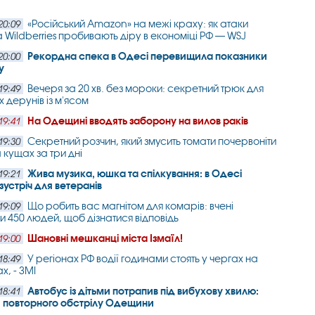
«Російський Amazon» на межі краху: як атаки
20:09
а Wildberries пробивають діру в економіці РФ — WSJ
Рекордна спека в Одесі перевищила показники
20:00
у
Вечеря за 20 хв. без мороки: секретний трюк для
19:49
х дерунів із м'ясом
На Одещині вводять заборону на вилов раків
19:41
Секретний розчин, який змусить томати почервоніти
19:30
 кущах за три дні
Жива музика, юшка та спілкування: в Одесі
19:21
зустріч для ветеранів
Що робить вас магнітом для комарів: вчені
19:09
и 450 людей, щоб дізнатися відповідь
Шановні мешканці міста Ізмаїл!
19:00
У регіонах РФ водії годинами стоять у чергах на
18:49
х, - ЗМІ
Автобус із дітьми потрапив під вибухову хвилю:
18:41
 повторного обстрілу Одещини