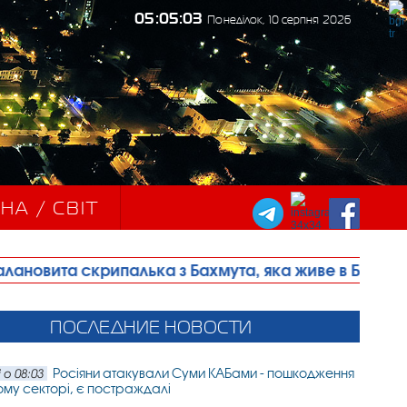
05:05:05
Понеділок, 10 серпня 2026
НА / СВІТ
алька з Бахмута, яка живе в Болграді, стала лаур
ПОСЛЕДНИЕ НОВОСТИ
Росіяни атакували Суми КАБами - пошкодження
 о 08:03
ому секторі, є постраждалі