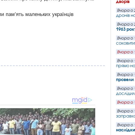
дворів
Вчора о 
дронів н
Вчора о 
1963 рок
Вчора о 
соковити
Вчора о 
Вчора о 
прямо на
Вчора о 
провели 
Вчора о 
дослідил
Вчора о 
Вчора о 
заправка
Вчора о 
наслідки