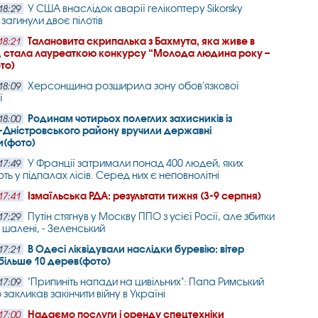
У США внаслідок аварії гелікоптеру Sikorsky
18:29
загинули двоє пілотів
Талановита скрипалька з Бахмута, яка живе в
18:21
, стала лауреаткою конкурсу “Молода людина року –
то)
Херсонщина розширила зону обов'язкової
18:09
ї
Родинам чотирьох полеглих захисників із
18:00
-Дністровського району вручили державні
и(фото)
У Франції затримали понад 400 людей, яких
17:49
ть у підпалах лісів. Серед них є неповнолітні
Ізмаїльська РДА: результати тижня (3-9 серпня)
17:41
Путін стягнув у Москву ППО з усієї Росії, але збитки
17:29
 шалені, - Зеленський
В Одесі ліквідували наслідки буревію: вітер
17:21
більше 10 дерев(фото)
"Припиніть напади на цивільних": Папа Римський
17:09
закликав закінчити війну в Україні
Надаємо послуги і оренду спецтехніки
17:00