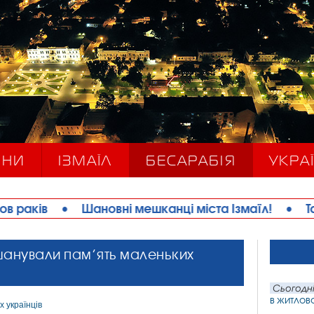
ИНИ
ІЗМАЇЛ
БЕСАРАБІЯ
УКРАЇ
новні мешканці міста Ізмаїл!
•
Талановита скрип
ї вшанували пам’ять маленьких
Сьогодні
в житлов