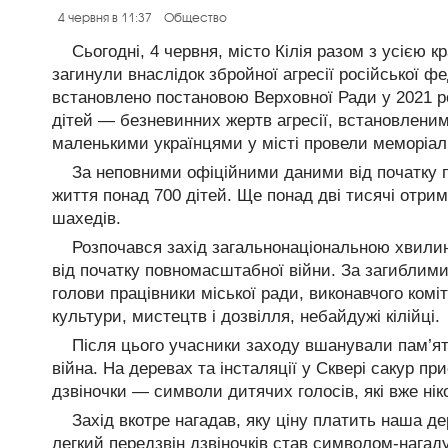
4 червня в 11:37
Общество
Сьогодні, 4 червня, місто Кілія разом з усією к
загинули внаслідок збройної агресії російської ф
встановлено постановою Верховної Ради у 2021 р
дітей — безневинних жертв агресії, встановлени
маленькими українцями у місті провели меморіаль
За неповними офіційними даними від початку 
життя понад 700 дітей. Ще понад дві тисячі отрим
шахедів.
Розпочався захід загальнонаціональною хвилин
від початку повномасштабної війни. За загиблим
голови працівники міської ради, виконавчого комі
культури, мистецтв і дозвілля, небайдужі кілійці.
Після цього учасники заходу вшанували пам’ять
війна. На деревах та інсталяції у Сквері сакур пр
дзвіночки — символи дитячих голосів, які вже ні
Захід вкотре нагадав, яку ціну платить наша д
легкий передзвін дзвіночків став символом-нагад