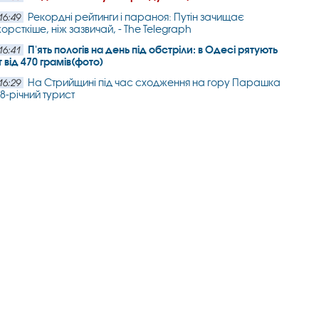
Рекордні рейтинги і параноя: Путін зачищає
16:49
орсткіше, ніж зазвичай, - The Telegraph
П'ять пологів на день під обстріли: в Одесі рятують
16:41
 від 470 грамів(фото)
На Стрийщині під час сходження на гору Парашка
16:29
58-річний турист