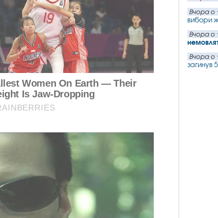
Вчора о 
вибори ж
Вчора о 
немовлят
Вчора о 
загинув 