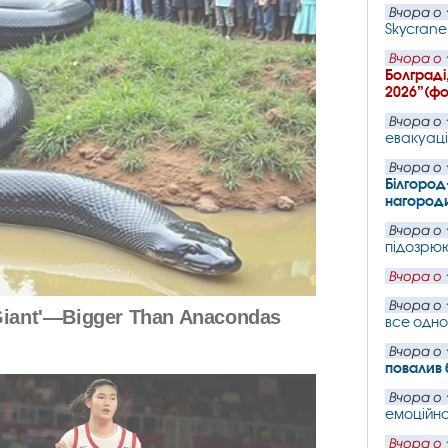
Вчора о 
Skycrane 
Вчора о 
Болграді
2026”(фо
Вчора о 
евакуаці
Вчора о 
Білгород
нагород
Вчора о 
підозрюю
Вчора о 
Вчора о 
все одно
Вчора о 
повалив 
Вчора о 
емоційно 
Вчора о 