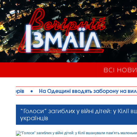
ВСІ НОВ
а Одещині вводять заборону на вилов раків
•
Ша
“Голоси” загиблих у війні дітей: у Кілі
українців