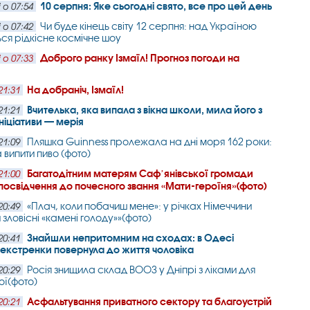
10 серпня: Яке сьогодні свято, все про цей день
 о 07:54
Чи буде кінець світу 12 серпня: над Україною
 о 07:42
ься рідкісне космічне шоу
Доброго ранку Ізмаїл! Прогноз погоди на
 о 07:33
На добраніч, Ізмаїл!
21:31
Вчителька, яка випала з вікна школи, мила його з
21:21
ініціативи — мерія
Пляшка Guinness пролежала на дні моря 162 роки:
21:09
 випити пиво (фото)
Багатодітним матерям Сафʼянівської громади
21:00
посвідчення до почесного звання «Мати-героїня»(фото)
«Плач, коли побачиш мене»: у річках Німеччини
20:49
 зловісні «камені голоду»»(фото)
Знайшли непритомним на сходах: в Одесі
20:41
екстренки повернула до життя чоловіка
Росія знищила склад ВООЗ у Дніпрі з ліками для
20:29
ї(фото)
Асфальтування приватного сектору та благоустрій
20:21