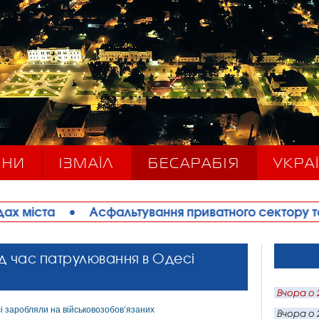
ИНИ
ІЗМАЇЛ
БЕСАРАБІЯ
УКРАЇ
сфальтування приватного сектору та благоустрій д
ід час патрулювання в Одесі
Вчора о 
Вчора о 