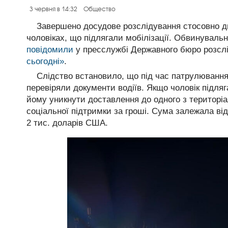
3 червня в 14:32
Общество
Завершено досудове розслідування стосовно дв
чоловіках, що підлягали мобілізації. Обвинувальн
повідомили
у пресслужбі Державного бюро розсл
сьогодні»
.
Слідство встановило, що під час патрулювання
перевіряли документи водіїв. Якщо чоловік підляг
йому уникнути доставлення до одного з територіа
соціальної підтримки за гроші. Сума залежала ві
2 тис. доларів США.