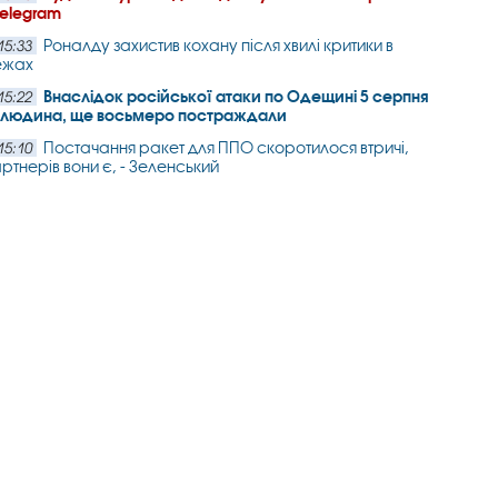
Telegram
Роналду захистив кохану після хвилі критики в
15:33
ежах
Внаслідок російської атаки по Одещині 5 серпня
15:22
а людина, ще восьмеро постраждали
Постачання ракет для ППО скоротилося втричі,
15:10
артнерів вони є, - Зеленський