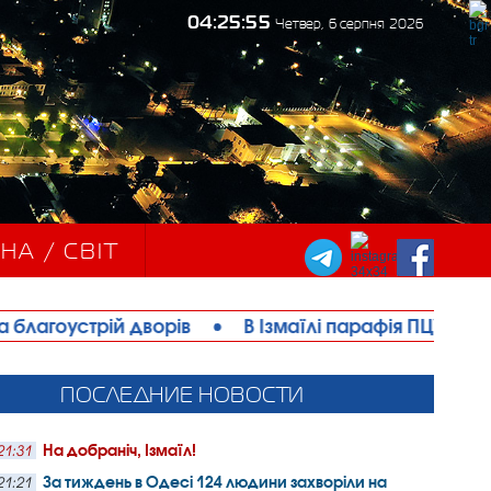
04:25:56
Четвер, 6 серпня 2026
НА / СВІТ
ворів
•
В Ізмаїлі парафія ПЦУ офіційно відкрила
ПОСЛЕДНИЕ НОВОСТИ
На добраніч, Ізмаїл!
21:31
За тиждень в Одесі 124 людини захворіли на
21:21