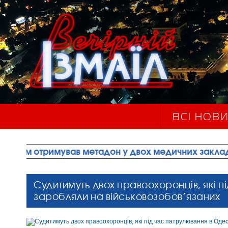
ВСІ НОВ
в метадон у двох медичних закладах міста
•
А
Судитимуть двох правоохоронців, які п
заробляли на військовозобов’язаних