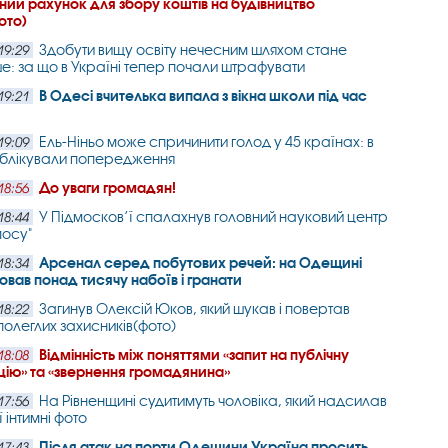
ний рахунок для збору коштів на будівництво
ото)
Здобути вищу освіту нечесним шляхом стане
19:29
е: за що в Україні тепер почали штрафувати
В Одесі вчителька випала з вікна школи під час
19:21
Ель-Ніньо може спричинити голод у 45 країнах: в
19:09
блікували попередження
До уваги громадян!
18:56
У Підмосков’ї спалахнув головний науковий центр
18:44
мосу"
Арсенал серед побутових речей: на Одещині
18:34
ховав понад тисячу набоїв і гранати
Загинув Олексій Юков, який шукав і повертав
18:22
полеглих захисників(фото)
Відмінність між поняттями «запит на публічну
18:08
ію» та «звернення громадянина»
На Рівненщині судитимуть чоловіка, який надсилав
17:56
ї інтимні фото
Після атак на порти Одещини Україна просить
17:43