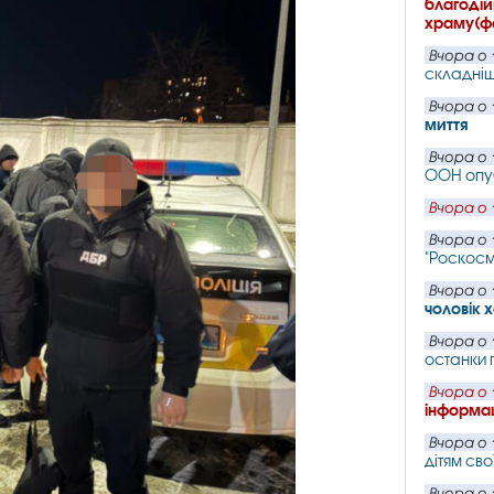
благодій
храму(ф
Вчора о 
складніш
Вчора о 
миття
Вчора о 
ООН опу
Вчора о 
Вчора о 
"Роскос
Вчора о 
чоловік 
Вчора о 
останки 
Вчора о 
інформац
Вчора о 
дітям сво
Вчора о 