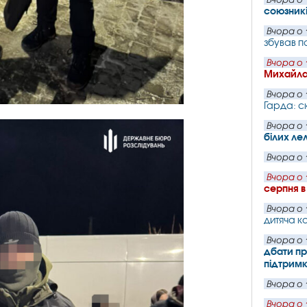
союзник
Вчора о 
збував п
Вчора о 
Михайла
Вчора о 
Гарда: с
Вчора о 
білих ле
Вчора о 
Вчора о 
серпня в
Вчора о 
дитяча ка
Вчора о 
дбати пр
підтрим
Вчора о 
Вчора о 