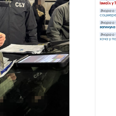
Ізмаїл у 
Вчора о 
соцмер
Вчора о 
загинул
Вчора о 
хоча у п