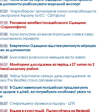
ів допомогти розблокувати морський експорт
"Наркобарон" організував канал контрабанди та
17:31
сихотропи в Україну та ЄС - СБУ(фото)
Роковини загибелі поліцейського Одещини
17:18
 Сороки(фото)
Італія заплатить за вилов гігантських сомів в озері
17:05
кільки можна отримати
Енергетики Одещини відстежуватимуть міграцію
16:56
лек за допомогою
Блискавка розколола німецьке місто навпіл
16:44
Моніторинг досліджень за період з 27 липня по 2
16:31
 Ізмаїльському районі
Yellow Submarine святкує день народження: як
16:20
зка The Beatles стала світовим хітом
В Одесі ювенальні поліцейські продовжують
16:10
о здоровʼя дітей, які потребують особливої уваги та
ки
Стефанішина отримала підозру - ЦПК
15:57
Будьте в курсі подій. Підписуйтесь на Вечірній
15:45