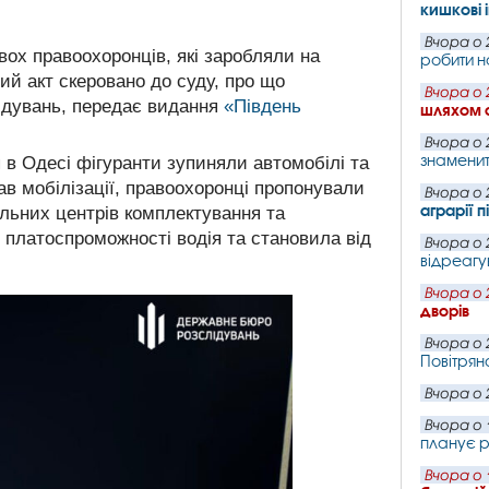
кишкові 
Вчора о 
ох правоохоронців, які заробляли на
робити н
ий акт скеровано до суду, про що
Вчора о 
ідувань, передає видання
«Південь
шляхом 
Вчора о 
знаменит
 в Одесі фігуранти зупиняли автомобілі та
ав мобілізації, правоохоронці пропонували
Вчора о 
аграрії 
льних центрів комплектування та
д платоспроможності водія та становила від
Вчора о 
відреагу
Вчора о 
дворів
Вчора о 
Повітряно
Вчора о 
Вчора о 
планує р
Вчора о 