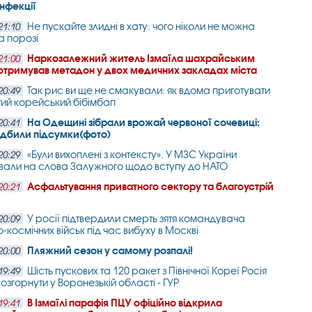
інфекції
Не пускайте злидні в хату: чого ніколи не можна
21:10
а порозі
Наркозалежний житель Ізмаїла шахрайським
21:00
отримував метадон у двох медичних закладах міста
Так рис ви ще не смакували: як вдома приготувати
20:49
ий корейський бібімбап
На Одещині зібрали врожай червоної сочевиці:
20:41
підбили підсумки(фото)
«Були вихоплені з контексту». У МЗС України
20:29
вали на слова Залужного щодо вступу до НАТО
Асфальтування приватного сектору та благоустрій
20:21
У росії підтвердили смерть зятя командувача
20:09
-космічних військ під час вибуху в Москві
Пляжний сезон у самому розпалі!
20:00
Шість пускових та 120 ракет з Північної Кореї Росія
19:49
озгорнути у Воронезькій області - ГУР
В Ізмаїлі парафія ПЦУ офіційно відкрила
19:41