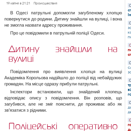
19 квітня в 21:21
Происшествия
С
с
В Одесі патрульні допомогли загубленому хлопцю
І
повернутися до родини. Дитину знайшли на вулиці, і вона
С
не змогла назвати адресу проживання.
з
к
Про це повідомили в патрульній поліції Одеси.
п
С
Дитину знайшли на
п
с
вулиці
С
с
Повідомлення про виявлення хлопця на вулиці
з
Академіка Корольова надійшло до поліції від небайдужих
С
громадян. На місце одразу прибули патрульні.
т
в
Інспектори встановили, що знайдений хлопець
г
відповідає опису з повідомлення. Він розповів, що
С
загубився, але не зміг пояснити, де проживає або як
д
зв’язатися з рідними.
д
С
Поліцейські оперативно
г
д