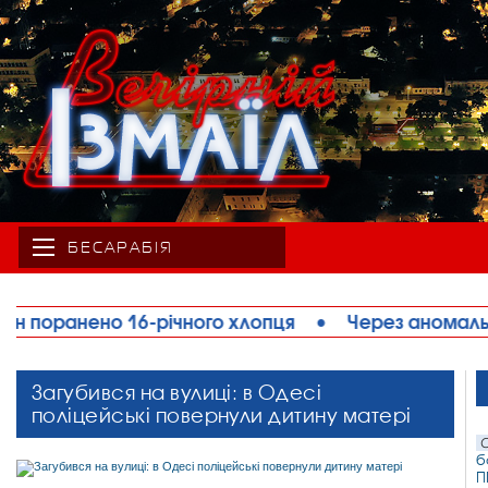
БЕСАРАБІЯ
ця
•
Через аномальну спеку на Одещині обмежу
Загубився на вулиці: в Одесі
поліцейські повернули дитину матері
С
б
П