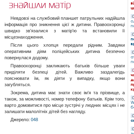
знайшли матір
в
ц
С
Невдовзі на службовий планшет патрульних надійшла
о
інформація про зникнення цієї ж дитини. Правоохоронці
п
швидко зв’язалися з матір’ю та встановили її
С
місцезнаходження.
п
в
Після цього хлопця передали рідним. Завдяки
оперативним діям поліцейських дитина безпечно
С
а
повернулася додому.
п
Правоохоронці закликають батьків більше уваги
С
приділяти безпеці дітей. Важливо заздалегідь
ч
пояснювати їм, як діяти у випадку, якщо вони
д
загубляться.
п
к
Зокрема, дитина має знати своє ім’я та прізвище, а
С
також, за можливості, номер телефону батьків. Крім того,
W
варто домовитися про місце зустрічі у людних місцях і не
б
залишати малолітніх дітей без нагляду.
С
Джерело:
048
с
С
з