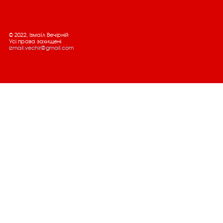
© 2022, Ізмаїл Вечірній
Усі права захищені
izmail.vechir@gmail.com